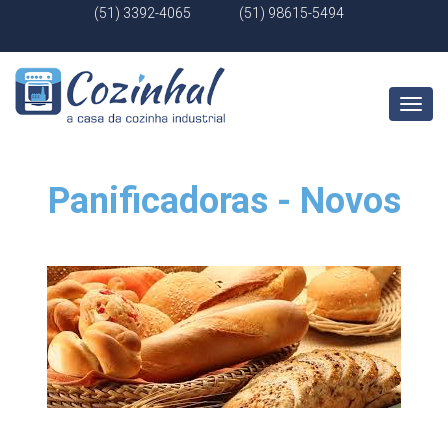
(51) 3392-4065
(51) 98615-5494
Abrir
Menu
Panificadoras - Novos