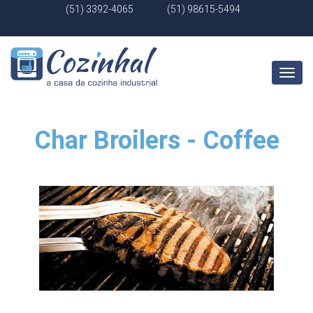
(51) 3392-4065
(51) 98615-5494
Abrir
Menu
Char Broilers - Coffee